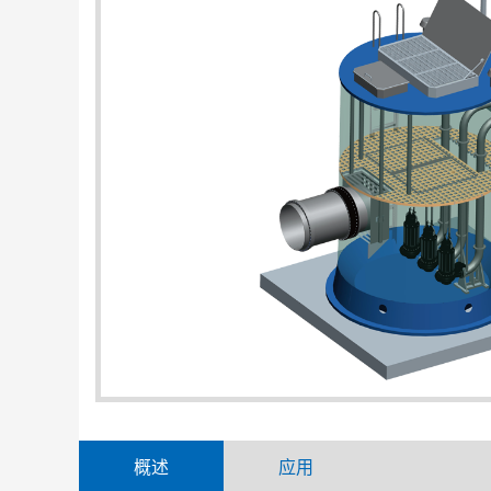
概述
应用