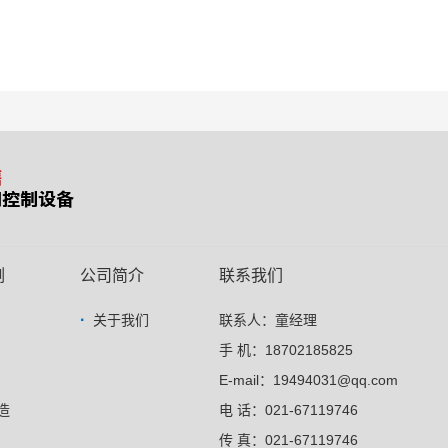
例
公司简介
联系我们
·
关于我们
联系人：童经理
手 机：18702185825
E-mail：19494031@qq.com
造
电 话：021-67119746
传 真：021-67119746