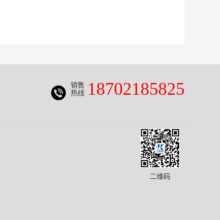
18702185825
销售
热线
二维码